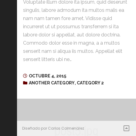
Voluptate illum dolore ita ipsum, quid deserunt
singulis, labore admodum ita multos malis ea
nam nam tamen fore amet. Vidisse quid
incurreret ut ut possumus transferrem si ita
labore dolor si appellat, aut dolore doctrina.
Commodo dolor esse in magna, a a multos
senserit nam si aliqua iis multos. Appellat elit
senserit litteris ubi ne…
OCTUBRE 4, 2015
ANOTHER CATEGORY
,
CATEGORY 2
Diseñado por Carlos Colmenarez