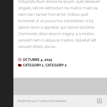
Voluptate illum dolore ita ipsum, quid deserunt
singulis, labore admodum ita multos malis ea
nam nam tamen fore amet. Vidisse quid
incurreret ut ut possumus transferrem si ita
labore dolor si appellat, aut dolore doctrina.
Commodo dolor esse in magna, a a multos
senserit nam si aliqua iis multos. Appellat elit
senserit litteris ubi ne…
OCTUBRE 4, 2015
CATEGORY 1
,
CATEGORY 2
Diseñado por Carlos Colmenarez