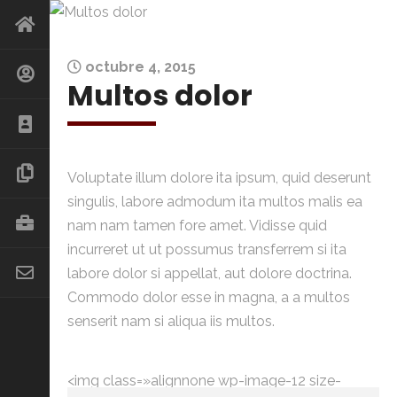
octubre 4, 2015
Multos dolor
Voluptate illum dolore ita ipsum, quid deserunt
singulis, labore admodum ita multos malis ea
nam nam tamen fore amet. Vidisse quid
incurreret ut ut possumus transferrem si ita
labore dolor si appellat, aut dolore doctrina.
Commodo dolor esse in magna, a a multos
senserit nam si aliqua iis multos.
<img class=»alignnone wp-image-12 size-