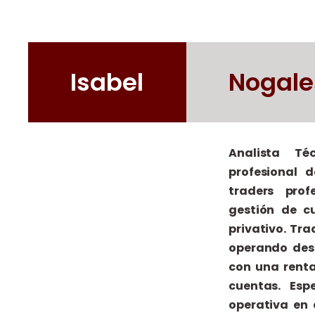
Isabel
Nogale
Analista Té
profesional 
traders prof
gestión de cu
privativo. Tra
operando desd
con una renta
cuentas. Esp
operativa en 