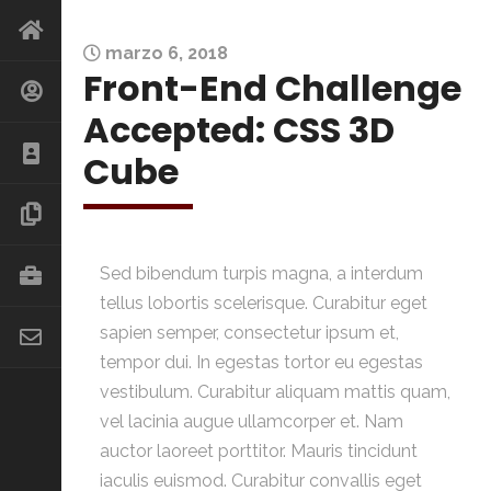
marzo 6, 2018
Front-End Challenge
Accepted: CSS 3D
Cube
Sed bibendum turpis magna, a interdum
tellus lobortis scelerisque. Curabitur eget
sapien semper, consectetur ipsum et,
tempor dui. In egestas tortor eu egestas
vestibulum. Curabitur aliquam mattis quam,
vel lacinia augue ullamcorper et. Nam
auctor laoreet porttitor. Mauris tincidunt
iaculis euismod. Curabitur convallis eget