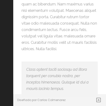
quam ac bibendum. Nam maximus varius
nisi elementum volutpat. Maecenas aliquet
dignissim porta. Curabitur rutrum tortor
vitae odio malesuada consequat. Nulla non
condimentum lectus. Fusce arcu felis,
volutpat vel ligula vitae, malesuada ornare
eros. Curabitur mollis velit ut mauris facilisis
ultrices. Nulla facilisi.
Class aptent taciti sociosqu ad litora
torquent per conubia nostra, per
inceptos himenaeos. Quisque id dui a
mauris lacinia tempus.
Diseñado por Carlos Colmenarez