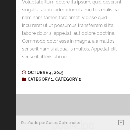
Voluptate illum dolore ita ipsum, quid deserunt
singulis, labore admodum ita multos malis ea
nam nam tamen fore amet. Vidisse quid
incurreret ut ut possumus transferrem si ita
labore dolor si appellat, aut dolore doctrina.
Commodo dolor esse in magna, a a multos
senserit nam si aliqua iis multos. Appellat elit
senserit litteris ubi ne…
OCTUBRE 4, 2015
CATEGORY 1
,
CATEGORY 2
Diseñado por Carlos Colmenarez