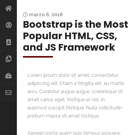
marzo 6, 2018
Bootstrap is the Most
Popular HTML, CSS,
and JS Framework
Lorem ipsum dolor sit amet, consectetur
adipiscing elit. Etiam a fringilla elit, eu mattis
arcu. Curabitur augue augue, scelerisque sit
amet varius eget, tristique at nisl. In
euismod suscipit tristique. Nulla sollicitudin
pretium massa sit amet tristique.
Aenean porta quam quis tempus posuere.