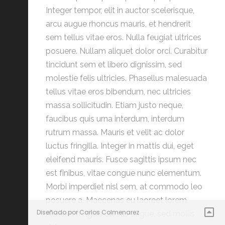
Integer tempor, elit in auctor scelerisque,
arcu augue rhoncus mauris, et hendrerit
sem tellus vitae eros. Nulla feugiat ultrices
posuere. Nullam aliquet dolor orci. Curabitur
tincidunt sem et libero dignissim, sed
molestie felis ultricies. Phasellus malesuada
tellus vitae eros bibendum, nec ultricies
massa sollicitudin. Etiam justo neque,
faucibus quis urna interdum, interdum
rutrum massa. Mauris et velit ac dolor
luctus fringilla. Integer in mattis dui, eget
eleifend mauris. Fusce sagittis ipsum nec
est finibus, vitae congue nunc elementum.
Morbi imperdiet nisl sem, at commodo leo
posuere a. Maecenas eu laoreet lorem.
Diseñado por Carlos Colmenarez
Aenean fringilla cursus augue, sed mollis