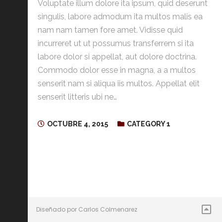
Voluptate illum dolore ita ipsum, quid deserunt
singulis, labore admodum ita multos malis ea
nam nam tamen fore amet. Vidisse quid
incurreret ut ut possumus transferrem si ita
labore dolor si appellat, aut dolore doctrina.
Commodo dolor esse in magna, a a multos
senserit nam si aliqua iis multos. Appellat elit
senserit litteris ubi ne…
OCTUBRE 4, 2015
CATEGORY 1
Diseñado por Carlos Colmenarez