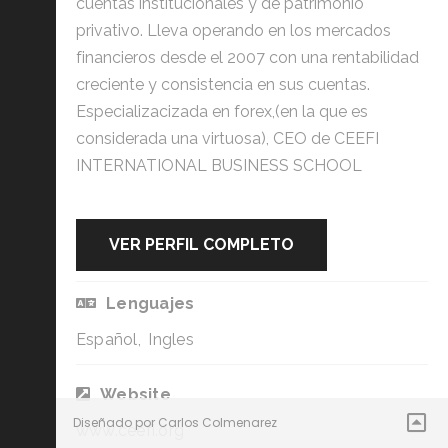
cuentas institucionales y de patrimonio
privativo. Lleva operando en los mercados
financieros desde el 2007 con una rentabilidad
creciente y consistencia en sus cuentas.
Especializacizada en forex,(en la que es
considerada una virtuosa), CEO de CEEFI
INTERNATIONAL BUSINESS SCHOOL
VER PERFIL COMPLETO
Lenguajes
Español, Ingles
Website
Diseñado por Carlos Colmenarez
www.ceefi.org